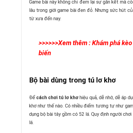
Game bài này không chỉ đem lại sự gắn kết mà còn 
lâu trong giới game bài đen đỏ. Nhưng sức hút củ
từ xưa đến nay.
>>>>>>Xem thêm :
Khám phá kèo h
biến
Bộ bài dùng trong tú lơ khơ
Để
cách chơi tú lơ khơ
hiệu quả, dễ nhớ, dễ áp d
khơ như thế nào. Có nhiều điểm tương tự như gam
dụng bộ bài tây gồm có 52 lá. Quy định người chơi 
lá.