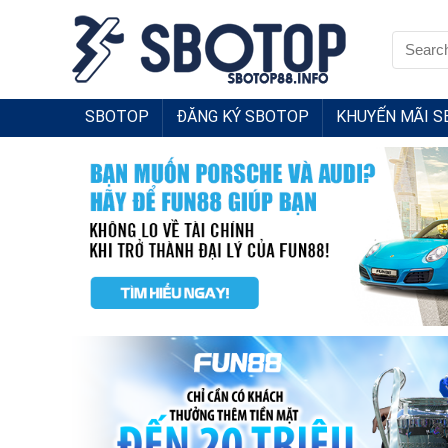
SBOTOP
ĐĂNG KÝ SBOTOP
KHUYẾN MÃI 