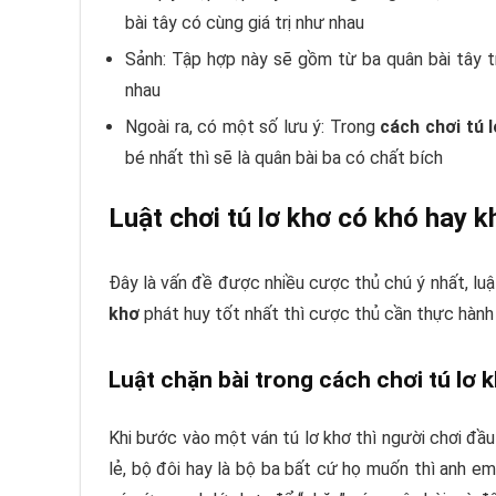
bài tây có cùng giá trị như nhau
Sảnh: Tập hợp này sẽ gồm từ ba quân bài tây t
nhau
Ngoài ra, có một số lưu ý: Trong
cách chơi tú 
bé nhất thì sẽ là quân bài ba có chất bích
Luật chơi tú lơ khơ có khó hay 
Đây là vấn đề được nhiều cược thủ chú ý nhất, luậ
khơ
phát huy tốt nhất thì cược thủ cần thực hành n
Luật chặn bài trong cách chơi tú lơ 
Khi bước vào một ván tú lơ khơ thì người chơi đầ
lẻ, bộ đôi hay là bộ ba bất cứ họ muốn thì anh 