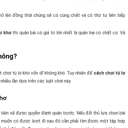
rở lên đồng thời chúng sẽ có cùng chất và có thứ tự liên tiếp
lơ khơ
thì quân bài có giá trị lớn nhất là quân hai có chất cơ. Và
không?
t chơi tú lơ khơ vốn dĩ không khó. Tuy nhiên để
cách chơi tú lơ
hiều lần dựa trên các luật chơi này.
khơ
u tiên sẽ được quyền đánh quân trước. Nếu đối thủ lựa chọn bài
em muốn có được lượt đi sau đó cần phải tìm được một tập hợp