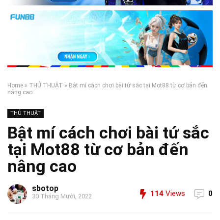
Home
»
THỦ THUẬT
»
Bật mí cách chơi bài tứ sắc tại Mot88 từ cơ bản đến
nâng cao
THỦ THUẬT
Bật mí cách chơi bài tứ sắc
tại Mot88 từ cơ bản đến
nâng cao
sbotop
114
Views
0
30 Tháng Mười, 2022