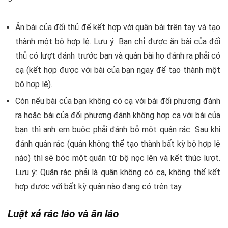
Ăn bài của đối thủ để kết hợp với quân bài trên tay và tạo
thành một bộ hợp lệ. Lưu ý: Bạn chỉ được ăn bài của đối
thủ có lượt đánh trước bạn và quân bài họ đánh ra phải có
cạ (kết hợp được với bài của bạn ngay để tạo thành một
bộ hợp lệ).
Còn nếu bài của bạn không có cạ với bài đối phương đánh
ra hoặc bài của đối phương đánh không hợp cạ với bài của
bạn thì anh em buộc phải đánh bỏ một quân rác. Sau khi
đánh quân rác (quân không thể tạo thành bất kỳ bộ hợp lệ
nào) thì sẽ bóc một quân từ bộ nọc lên và kết thúc lượt.
Lưu ý: Quân rác phải là quân không có cạ, không thể kết
hợp được với bất kỳ quân nào đang có trên tay.
Luật xả rác láo và ăn láo