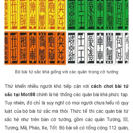
Bộ bài tứ sắc khá giống với các quân trong cờ tướng
Thứ khiến nhiều người khó tiếp cận với
cách chơi bài tứ
sắc tại Mot88
chính là hệ thống các quân bài khá phức tạp.
Tuy nhiên, đó chỉ là suy nghĩ có mọi người chưa hiểu rõ quy
luật của bộ bài tứ sắc mà thôi. Thức tế thì các quân bài tứ
sắc hệ như trên bàn cờ tướng, gồm các quân Tướng, Sĩ,
Tượng, Mã, Pháo, Xe, Tốt. Bộ bài sẽ có tổng cộng 112 quân,