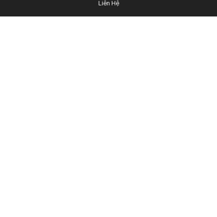
Liên Hệ