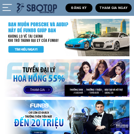
ĐĂNG KÝ
THAM GIA NGAY