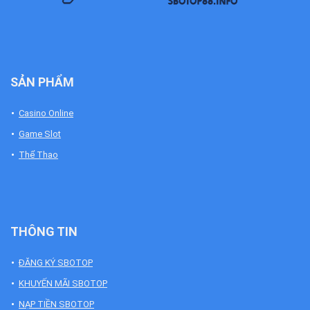
SẢN PHẨM
Casino Online
Game Slot
Thể Thao
THÔNG TIN
ĐĂNG KÝ SBOTOP
KHUYẾN MÃI SBOTOP
NẠP TIỀN SBOTOP