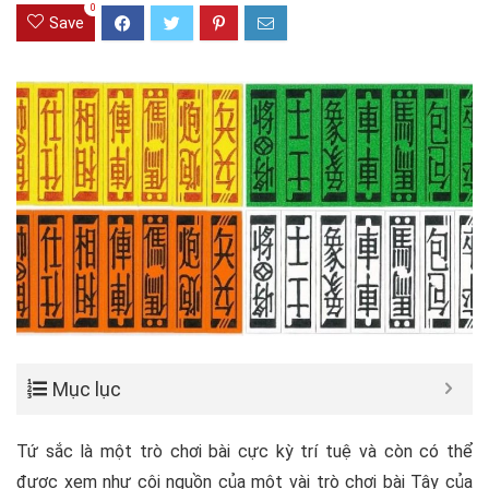
0
Save
Mục lục
Tứ sắc là một trò chơi bài cực kỳ trí tuệ và còn có thể
được xem như cội nguồn của một vài trò chơi bài Tây của