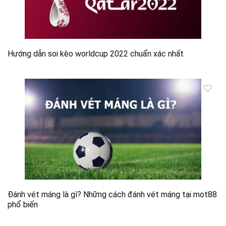
Hướng dẫn soi kèo worldcup 2022 chuẩn xác nhất
Đánh vét máng là gì? Những cách đánh vét máng tại mot88
phổ biến