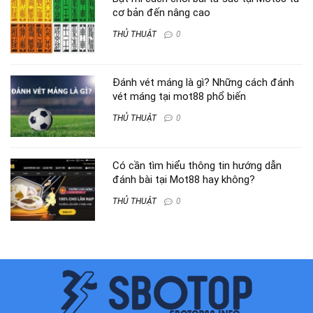
cơ bản đến nâng cao
THỦ THUẬT
0
Đánh vét máng là gì? Những cách đánh
vét máng tại mot88 phổ biến
THỦ THUẬT
0
Có cần tìm hiểu thông tin hướng dẫn
đánh bài tại Mot88 hay không?
THỦ THUẬT
0