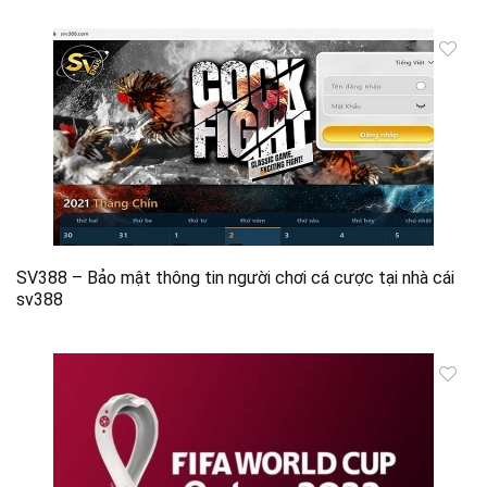
SV388 – Bảo mật thông tin người chơi cá cược tại nhà cái
sv388