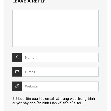
LEAVE A REPLY
Lưu tên của tôi, email, và trang web trong trình
duyệt này cho lần bình luận kế tiếp của tôi.