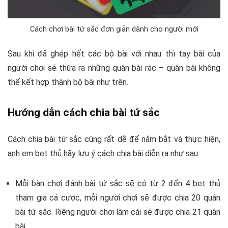
Cách chơi bài tứ sắc đơn giản dành cho người mới
Sau khi đã ghép hết các bộ bài với nhau thì tay bài của
người chơi sẽ thừa ra những quân bài rác – quân bài không
thể kết hợp thành bộ bài như trên.
Hướng dẫn cách chia bài tứ sắc
Cách chia bài tứ sắc cũng rất dễ để nắm bắt và thực hiện,
anh em bet thủ hãy lưu ý cách chia bài diễn ra như sau:
Mỗi bàn chơi đánh bài tứ sắc sẽ có từ 2 đến 4 bet thủ
tham gia cá cược, mỗi người chơi sẽ được chia 20 quân
bài tứ sắc. Riêng người chơi làm cái sẽ được chia 21 quân
bài.