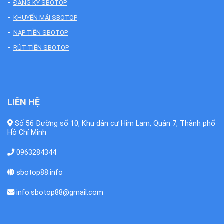
ĐĂNG KÝ SBOTOP
KHUYẾN MÃI SBOTOP
NẠP TIỀN SBOTOP
RÚT TIỀN SBOTOP
LIÊN HỆ
Số 56 Đường số 10, Khu dân cư Him Lam, Quận 7, Thành phố
Hồ Chí Minh
0963284344
sbotop88.info
info.sbotop88@gmail.com