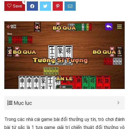
0
Save
Mục lục
Trong các nhà cái game bài đổi thưởng uy tín, trò chơi đánh
bài tứ sắc là 1 tựa game giải trí chiến thuật đổi thưởng vô