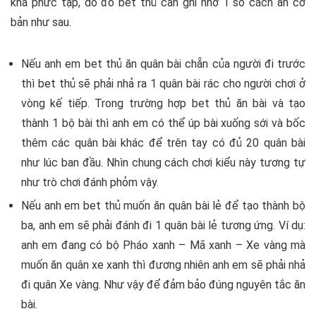
khá phức tạp, do đó bet thủ cần ghi nhớ 1 số cách ăn cơ
bản như sau.
Nếu anh em bet thủ ăn quân bài chẵn của người đi trước
thì bet thủ sẽ phải nhả ra 1 quân bài rác cho người chơi ở
vòng kế tiếp. Trong trường hợp bet thủ ăn bài và tạo
thành 1 bộ bài thì anh em có thể úp bài xuống sới và bốc
thêm các quân bài khác để trên tay có đủ 20 quân bài
như lúc ban đầu. Nhìn chung cách chơi kiểu này tương tự
như trò chơi đánh phỏm vậy.
Nếu anh em bet thủ muốn ăn quân bài lẻ để tạo thành bộ
ba, anh em sẽ phải đánh đi 1 quân bài lẻ tương ứng. Ví dụ:
anh em đang có bộ Pháo xanh – Mã xanh – Xe vàng mà
muốn ăn quân xe xanh thì đương nhiên anh em sẽ phải nhả
đi quân Xe vàng. Như vậy để đảm bảo đúng nguyên tắc ăn
bài.