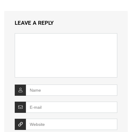
LEAVE A REPLY