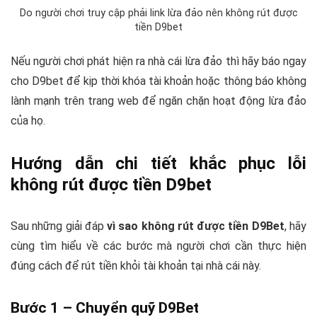
Do người chơi truy cập phải link lừa đảo nên không rút được
tiền D9bet
Nếu người chơi phát hiện ra nhà cái lừa đảo thì hãy báo ngay
cho D9bet để kịp thời khóa tài khoản hoặc thông báo không
lành mạnh trên trang web để ngăn chặn hoạt động lừa đảo
của họ.
Hướng dẫn chi tiết khắc phục lỗi
không rút được tiền D9bet
Sau những giải đáp
vì sao không rút được tiền D9Bet
, hãy
cùng tìm hiểu về các bước mà người chơi cần thực hiện
đúng cách để rút tiền khỏi tài khoản tại nhà cái này.
Bước 1 – Chuyển quỹ D9Bet