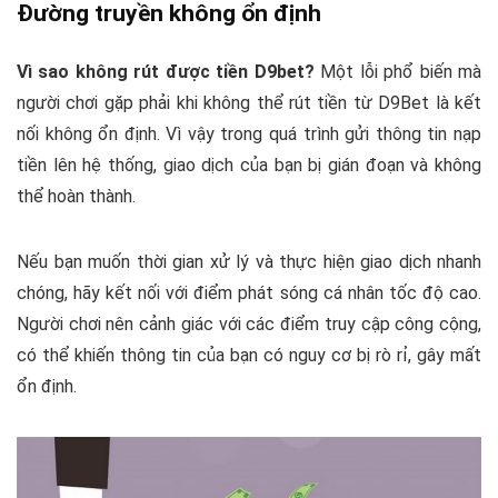
Đường truyền không ổn định
Vì sao không rút được tiền D9bet?
Một lỗi phổ biến mà
người chơi gặp phải khi không thể rút tiền từ D9Bet là kết
nối không ổn định. Vì vậy trong quá trình gửi thông tin nạp
tiền lên hệ thống, giao dịch của bạn bị gián đoạn và không
thể hoàn thành.
Nếu bạn muốn thời gian xử lý và thực hiện giao dịch nhanh
chóng, hãy kết nối với điểm phát sóng cá nhân tốc độ cao.
Người chơi nên cảnh giác với các điểm truy cập công cộng,
có thể khiến thông tin của bạn có nguy cơ bị rò rỉ, gây mất
ổn định.