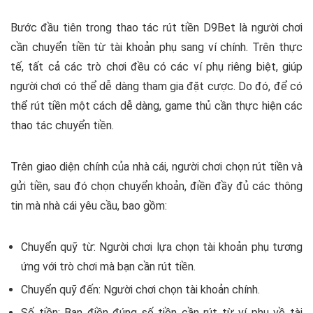
Bước đầu tiên trong thao tác rút tiền D9Bet là người chơi
cần chuyển tiền từ tài khoản phụ sang ví chính. Trên thực
tế, tất cả các trò chơi đều có các ví phụ riêng biệt, giúp
người chơi có thể dễ dàng tham gia đặt cược. Do đó, để có
thể rút tiền một cách dễ dàng, game thủ cần thực hiện các
thao tác chuyển tiền.
Trên giao diện chính của nhà cái, người chơi chọn rút tiền và
gửi tiền, sau đó chọn chuyển khoản, điền đầy đủ các thông
tin mà nhà cái yêu cầu, bao gồm:
Chuyển quỹ từ: Người chơi lựa chọn tài khoản phụ tương
ứng với trò chơi mà bạn cần rút tiền.
Chuyển quỹ đến: Người chơi chọn tài khoản chính.
Số tiền: Bạn điền đúng số tiền cần rút từ ví phụ về tài