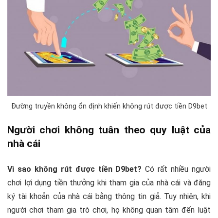
Đường truyền không ổn định khiến không rút được tiền D9bet
Người chơi không tuân theo quy luật của
nhà cái
Vì sao không rút được tiền D9bet?
Có rất nhiều người
chơi lợi dụng tiền thưởng khi tham gia của nhà cái và đăng
ký tài khoản của nhà cái bằng thông tin giả. Tuy nhiên, khi
người chơi tham gia trò chơi, họ không quan tâm đến luật