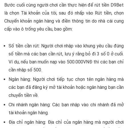
Bước cuối cùng người chơi cần thực hiện để rút tiền D9Bet
là chọn Tài khoản của tôi, sau đó nhấp vào Rút ​​tiền, chọn
Chuyển khoản ngân hàng và điền thông tin do nhà cái cung
cấp vào ô trống yêu cầu, bao gồm:
Số tiền cần rút: Người chơi nhập vào khung yêu cầu đúng
số tiền mà các bạn cần rút, lưu ý rằng bỏ đi 3 số 0 ở cuối.
Ví dụ, nếu bạn muốn nạp vào 500.000VNĐ thì các bạn chỉ
cần nhập số 500.
Ngân hàng: Người chơi tiếp tục chọn tên ngân hàng mà
các bạn đã đăng ký mở tài khoản hoặc ngân hàng bạn cần
chuyển tiền về.
Chi nhánh ngân hàng: Các bạn nhập vào chi nhánh đã mở
tài khoản ngân hàng.
Địa chỉ ngân hàng: Địa chỉ của ngân hàng mà người chơi