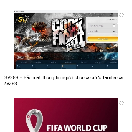
SV388 – Bảo mật thông tin người chơi cá cược tại nhà cái
sv388