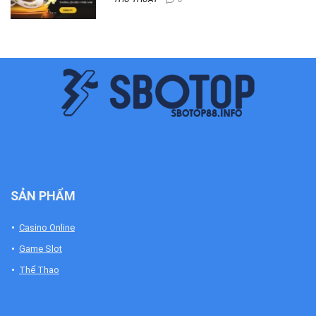
SẢN PHẨM
Casino Online
Game Slot
Thể Thao