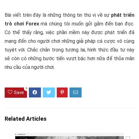
Bài viết trên đây là những thông tin thú vị về sự
phát triển
trò chơi Forex
mà chúng tôi muốn gửi gắm đến bạn đọc.
Có thể thấy rằng, việc phần mềm này được phát triển đã
mang đến cho người chơi những giải pháp cá cược vô cùng
tuyệt vời. Chắc chắn trong tương lai, hình thức đầu tư này
sẽ còn có những bước tiến vượt bậc hơn nữa để thỏa mãn
nhu cầu của người chơi.
0
Save
Related Articles