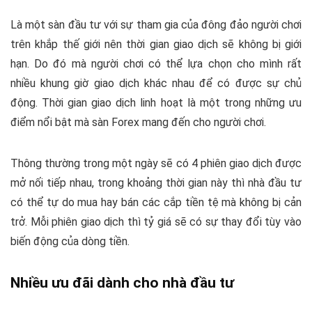
Là một sàn đầu tư với sự tham gia của đông đảo người chơi
trên khắp thế giới nên thời gian giao dịch sẽ không bị giới
hạn. Do đó mà người chơi có thể lựa chọn cho mình rất
nhiều khung giờ giao dịch khác nhau để có được sự chủ
động. Thời gian giao dịch linh hoạt là một trong những ưu
điểm nổi bật mà sàn Forex mang đến cho người chơi.
Thông thường trong một ngày sẽ có 4 phiên giao dịch được
mở nối tiếp nhau, trong khoảng thời gian này thì nhà đầu tư
có thể tự do mua hay bán các cắp tiền tệ mà không bị cản
trở. Mỗi phiên giao dịch thì tỷ giá sẽ có sự thay đổi tùy vào
biến động của dòng tiền.
Nhiều ưu đãi dành cho nhà đầu tư