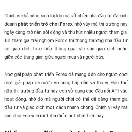
Chính vì khả năng sinh lợi lớn mà rất nhiều nhà đầu tư đã kinh
doanh
phát triển trò chơi Forex
, nhờ vậy mà thị trường này
ngày càng trở nên sôi động và thu hút nhiều người tham gia.
Để tham gia trải nghiệm Forex thì thông thường nhà đầu tư
sẽ giao dịch trực tiếp thông qua các sàn giao dịch hoặc
giữa các trung gian giữa người mua và người bán.
Nhờ giải pháp phát triển Forex đã mang đến cho người chơi
một giải pháp cá cược vô cùng hấp dẫn và thú vị. Hơn thế
nữa thị trường đầu tư này còn sử dụng các đầu nối API vào
hoạt động, nhờ đó mà người chơi có thể dễ dàng tham gia
đầu tư và giao dịch một cách nhanh chóng. Chính vì vậy mà
sân chơi Forex là một địa điểm hot nhất hiện nay.