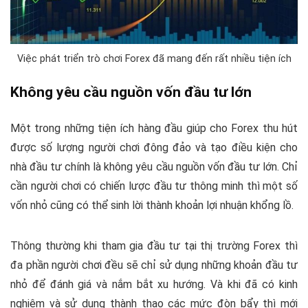
Việc phát triển trò chơi Forex đã mang đến rất nhiều tiện ích
Không yêu cầu nguồn vốn đầu tư lớn
Một trong những tiện ích hàng đầu giúp cho Forex thu hút
được số lượng người chơi đông đảo và tạo điều kiện cho
nhà đầu tư chính là không yêu cầu nguồn vốn đầu tư lớn. Chỉ
cần người chơi có chiến lược đầu tư thông minh thì một số
vốn nhỏ cũng có thể sinh lời thành khoản lợi nhuận khổng lồ.
Thông thường khi tham gia đầu tư tại thị trường Forex thì
đa phần người chơi đều sẽ chỉ sử dụng những khoản đầu tư
nhỏ để đánh giá và nắm bắt xu hướng. Và khi đã có kinh
nghiệm và sử dụng thành thạo các mức đòn bẩy thì mới