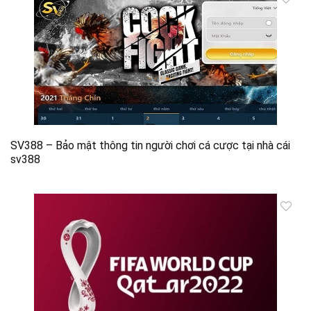
SV388 – Bảo mật thông tin người chơi cá cược tại nhà cái
sv388