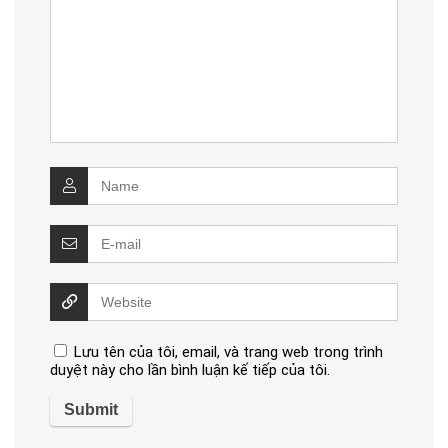
Lưu tên của tôi, email, và trang web trong trình
duyệt này cho lần bình luận kế tiếp của tôi.