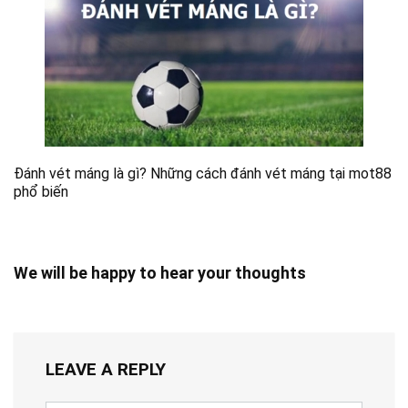
Đánh vét máng là gì? Những cách đánh vét máng tại mot88
phổ biến
We will be happy to hear your thoughts
LEAVE A REPLY