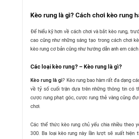
Kèo rung là gì? Cách chơi kèo rung 
Để hiểu kỹ hơn về cách chơi và bắt kèo rung, trư
cao cũng như những sáng tạo trong cách chơi kèo
kèo rung cơ bản cũng như hướng dẫn anh em cách 
Các loại kèo rung? – Kèo rung là gì?
Kèo rung là gì
? Kèo rung bao hàm rất đa dạng các
về tỷ số cuối trận dựa trên những thông tin có 
cược rung phạt góc, cược rung thẻ vàng cũng đượ
chơi.
Các thể thức kèo rung chủ yếu chia nhiều theo yế
300. Ba loại kèo rung này lần lượt sẽ xuất hiện 