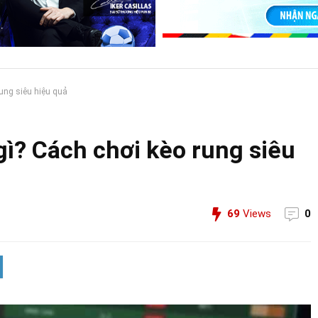
ung siêu hiệu quả
gì? Cách chơi kèo rung siêu
69
Views
0