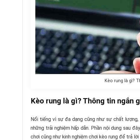
Kèo rung là gì? T
Kèo rung là gì? Thông tin ngắn 
Nổi tiếng vì sự đa dạng cũng như sự chất lượng,
những trải nghiệm hấp dẫn. Phần nội dung sau đây
chơi cũng như kinh nghiệm chơi kèo rung để trả lời 