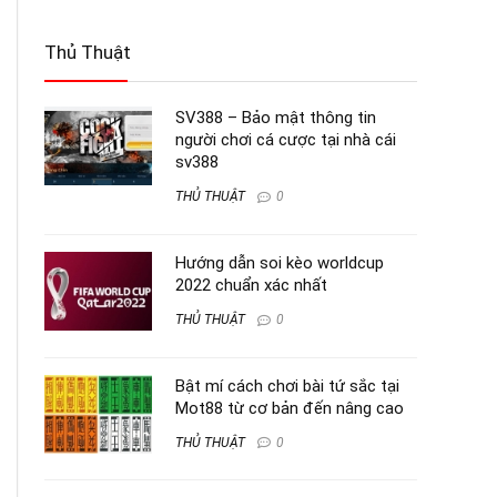
Thủ Thuật
SV388 – Bảo mật thông tin
người chơi cá cược tại nhà cái
sv388
THỦ THUẬT
0
Hướng dẫn soi kèo worldcup
2022 chuẩn xác nhất
THỦ THUẬT
0
Bật mí cách chơi bài tứ sắc tại
Mot88 từ cơ bản đến nâng cao
THỦ THUẬT
0