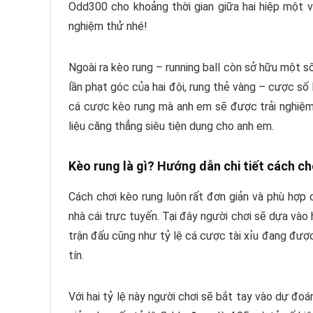
Odd300 cho khoảng thời gian giữa hai hiệp một và
nghiệm thử nhé!
Ngoài ra kèo rung – running ball còn sở hữu một s
lần phạt góc của hai đội, rung thẻ vàng – cược số 
cá cược kèo rung mà anh em sẽ được trải nghiệm k
liệu căng thẳng siêu tiện dụng cho anh em.
Kèo rung là gì? Hướng dẫn chi tiết cách ch
Cách chơi kèo rung luôn rất đơn giản và phù hợp
nhà cái trực tuyến. Tại đây người chơi sẽ dựa vào h
trận đấu cũng như tỷ lệ cá cược tài xỉu đang được
tín.
Với hai tỷ lệ này người chơi sẽ bắt tay vào dự đoá