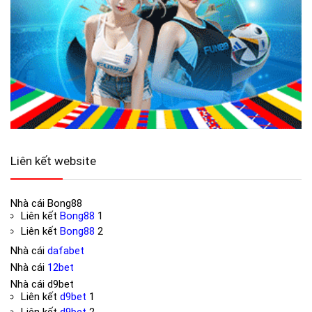
Liên kết website
Nhà cái
Bong88
Liên kết
Bong88
1
Liên kết
Bong88
2
Nhà cái
dafabet
Nhà cái
12bet
Nhà cái
d9bet
Liên kết
d9bet
1