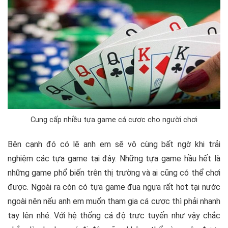
Cung cấp nhiều tựa game cá cược cho người chơi
Bên cạnh đó có lẽ anh em sẽ vô cùng bất ngờ khi trải
nghiệm các tựa game tại đây. Những tựa game hầu hết là
những game phổ biến trên thị trường và ai cũng có thể chơi
được. Ngoài ra còn có tựa game đua ngựa rất hot tại nước
ngoài nên nếu anh em muốn tham gia cá cược thì phải nhanh
tay lên nhé. Với hệ thống cá độ trực tuyến như vậy chắc