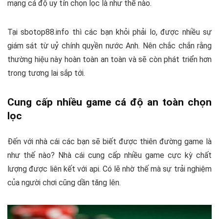
mạng cá độ uy tín chọn lọc là như thế nào.
Tại sbotop88.info thì các bạn khỏi phải lo, được nhiều sự
giám sát từ uỷ chính quyền nước Anh. Nên chắc chắn rằng
thường hiệu này hoàn toàn an toàn và sẽ còn phát triển hơn
trong tương lai sắp tới.
Cung cấp nhiều game cá độ an toàn chọn
lọc
Đến với nhà cái các bạn sẽ biết được thiên đường game là
như thế nào? Nhà cái cung cấp nhiều game cực kỳ chất
lượng được liên kết với api. Có lẽ nhờ thế mà sự trải nghiệm
của người chơi cũng dần tăng lên.