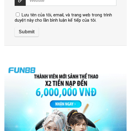
Lưu tên của tôi, email, và trang web trong trình
duyệt này cho lần bình luận kế tiếp của tôi.