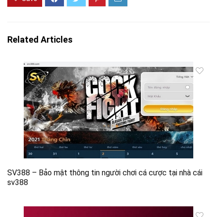
Related Articles
SV388 – Bảo mật thông tin người chơi cá cược tại nhà cái
sv388