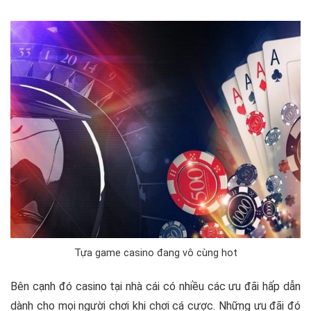
Tựa game casino đang vô cùng hot
Bên cạnh đó casino tại nhà cái có nhiều các ưu đãi hấp dẫn
dành cho mọi người chơi khi chơi cá cược. Những ưu đãi đó