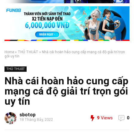
Home
»
THỦ THUẬT
»
Nhà cái hoàn hảo cung cấp mạng cá độ giải trí trọn
gói uy tín
THỦ THUẬT
Nhà cái hoàn hảo cung cấp
mạng cá độ giải trí trọn gói
uy tín
sbotop
9
Views
0
18 Tháng Bảy, 2022