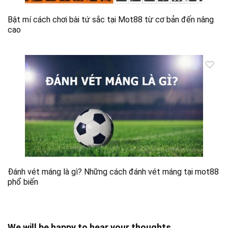
Bật mí cách chơi bài tứ sắc tại Mot88 từ cơ bản đến nâng
cao
Đánh vét máng là gì? Những cách đánh vét máng tại mot88
phổ biến
We will be happy to hear your thoughts