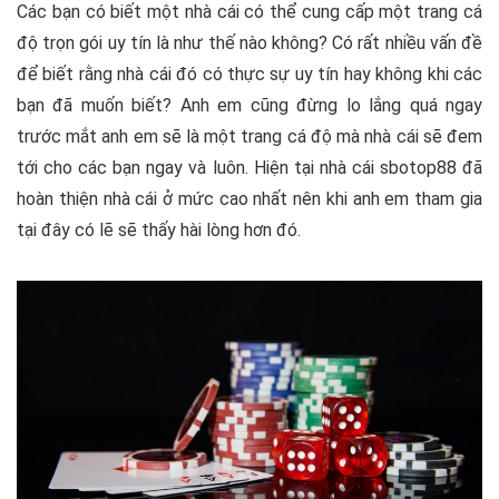
Các bạn có biết một nhà cái có thể cung cấp một trang cá
độ trọn gói uy tín là như thế nào không? Có rất nhiều vấn đề
để biết rằng nhà cái đó có thực sự uy tín hay không khi các
bạn đã muốn biết? Anh em cũng đừng lo lắng quá ngay
trước mắt anh em sẽ là một trang cá độ mà nhà cái sẽ đem
tới cho các bạn ngay và luôn. Hiện tại nhà cái sbotop88 đã
hoàn thiện nhà cái ở mức cao nhất nên khi anh em tham gia
tại đây có lẽ sẽ thấy hài lòng hơn đó.