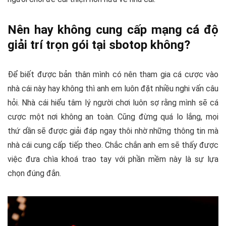
Nên hay không cung cấp mạng cá độ
giải trí trọn gói tại sbotop không?
Để biết được bản thân mình có nên tham gia cá cược vào
nhà cái này hay không thì anh em luôn đặt nhiều nghi vấn câu
hỏi. Nhà cái hiểu tâm lý người chơi luôn sợ rằng mình sẽ cá
cược một nơi không an toàn. Cũng đừng quá lo lắng, mọi
thứ dần sẽ được giải đáp ngay thôi nhờ những thông tin mà
nhà cái cung cấp tiếp theo. Chắc chắn anh em sẽ thấy được
việc đưa chìa khoá trao tay với phần mềm này là sự lựa
chọn đúng đắn.