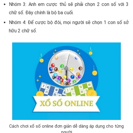
Nhóm 3: Anh em cược thủ sẽ phải chọn 2 con số với 3
chữ số. Đây chính là bộ ba cuối.
Nhóm 4: Để cược bộ đôi, mọi người sẽ chọn 1 con số sở
hữu 2 chữ số.
Cách chơi xổ số online đơn giản dễ dàng áp dụng cho từng
người