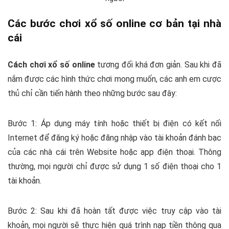
Các bước chơi xổ số online cơ bản tại nhà
cái
Cách chơi xổ số online
tương đối khá đơn giản. Sau khi đã
nắm được các hình thức chơi mong muốn, các anh em cược
thủ chỉ cần tiến hành theo những bước sau đây:
Bước 1: Áp dụng máy tính hoặc thiết bị điện có kết nối
Internet để đăng ký hoặc đăng nhập vào tài khoản đánh bạc
của các nhà cái trên Website hoặc app điện thoại. Thông
thường, mọi người chỉ được sử dụng 1 số điện thoại cho 1
tài khoản.
Bước 2: Sau khi đã hoàn tất được việc truy cập vào tài
khoản, mọi người sẽ thực hiện quá trình nạp tiền thông qua