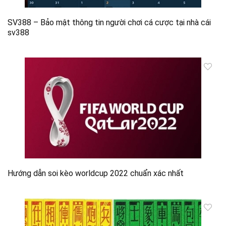
SV388 – Bảo mật thông tin người chơi cá cược tại nhà cái
sv388
Hướng dẫn soi kèo worldcup 2022 chuẩn xác nhất