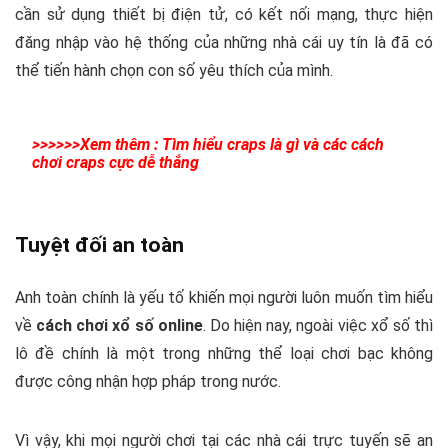
cần sử dụng thiết bị điện tử, có kết nối mạng, thực hiện
đăng nhập vào hệ thống của những nhà cái uy tín là đã có
thể tiến hành chọn con số yêu thích của mình.
>>>>>>Xem thêm :
Tìm hiểu craps là gì và các cách
chơi craps cực dễ thắng
Tuyệt đối an toàn
Anh toàn chính là yếu tố khiến mọi người luôn muốn tìm hiểu
về
cách chơi xổ số online
. Do hiện nay, ngoài việc xổ số thì
lô đề chính là một trong những thể loại chơi bạc không
được công nhận hợp pháp trong nước.
Vì vậy, khi mọi người chơi tại các nhà cái trực tuyến sẽ an