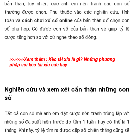
bản thân, tuy nhiên, các anh em nên tránh các con số
thường được chọn. Phụ thuộc vào các nghiên cứu, tính
toán và
cách chơi xổ số online
của bản thân để chọn con
số phù hợp. Có được con số của bản thân sẽ giúp tỷ lệ
cược tăng hơn so với cứ nghe theo số đông.
>>>>>>Xem thêm :
Kèo tài xỉu là gì? Những phương
pháp soi kèo tài xỉu cực hay
Nghiên cứu và xem xét cẩn thận những con
số
Tất cả con số mà anh em đặt cược nên tránh trùng lặp với
những số đã xuất hiện trước đó tầm 1 tuần, hay có thể là 1
tháng. Khi này, tỷ lệ tìm ra được cặp số chiến thắng cũng sẽ