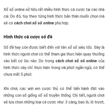
Xổ số online sở hữu rất nhiều hình thức cá cược tại các nhà
cái. Do đó, tùy theo từng hình thức bản thân muốn chọn mà
sẽ có
cách chơi xổ số online
phù hợp.
Hình thức cá cược số đề
Số đề hay còn được biết đến với tên xổ số siêu tốc. Đây là
hình thức người chơi có thể tham gia thực hiện quay thưởng
vào bất cứ lúc nào. Do trong
cách chơi xổ số online
của
hình thức này chỉ thực hiện trong vài phút ngắn ngủi, có thể
chưa mất 5 phút.
Khi chơi, các anh em cược thủ có thể tiến hành đặt vào
những con số giống xổ số truyền thống. Chi tiết, người chơi
sẽ lựa chọn những loại cá cược như: 3 càng, bao lô, lô trượt,