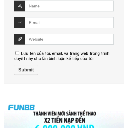
Lưu tên của tôi, email, và trang web trong trình
duyệt này cho lần bình luận kế tiếp của tôi.