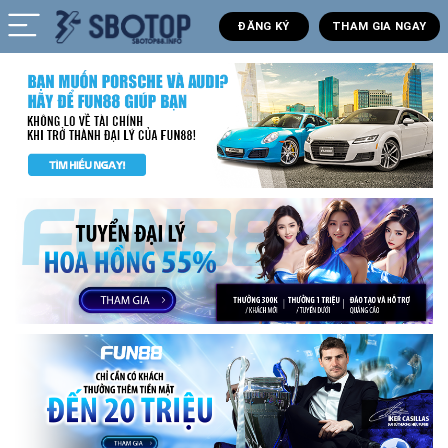
ĐĂNG KÝ
THAM GIA NGAY