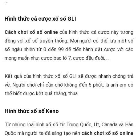
…
Hình thức cá cược xổ số GLI
Cách chơi xổ số online
của hình thức cá cược này tương
đồng với xổ số truyền thống. Mọi người có thể lựa một số
số ngẫu nhiên từ 0 đến 99 để tiến hành đặt cược với các
mong muốn như: cược bao lô 7, cược đầu đuôi, …
Kết quả của hình thức xổ số GLI sẽ được nhanh chóng trả
về. Người chơi chỉ cần chờ không đến 5 phút, là anh em có
thể biết được kết quả thắng, thua.
Hình thức xổ số Keno
Từ những loại hình xổ số từ Trung Quốc, Út, Canada và Hàn
Quốc mà người ta đã sáng tạo nên
cách chơi xổ số online