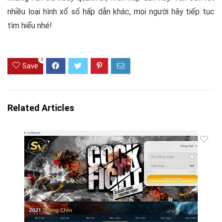
nhiều loại hình xổ số hấp dẫn khác, mọi người hãy tiếp tục
tìm hiểu nhé!
0
Save
Related Articles