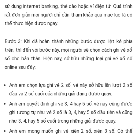
sử dụng internet banking, thẻ cào hoặc ví điện tử. Quá trình
rất đơn giản mọi người chỉ cần tham khảo qua mục lục là có
thể thực hiện được ngay.
Bước 3: Khi đã hoàn thành những bước được liệt kê phía
trên, thì đến với bước này, mọi người sẽ chọn cách ghi vé xổ
số cho bản thân. Hiện nay, sở hữu những loại ghi vé xổ số
online sau đây:
Anh em chọn lựa ghi vé 2 số: vé này sở hữu lần lượt 2 số
đầu và 2 số cuối của những giải đang được quay.
Anh em quyết định ghi vé 3, 4 hay 5 số: vé này cũng được
ghi tương tự như vé 2 số là 3, 4, hay 5 số đầu tiên và cũng
như 3, 4, hay 5 số cuối trong những giải được quay.
Anh em mong muốn ghi vé xiên 2 số, xiên 3 số: Có thể