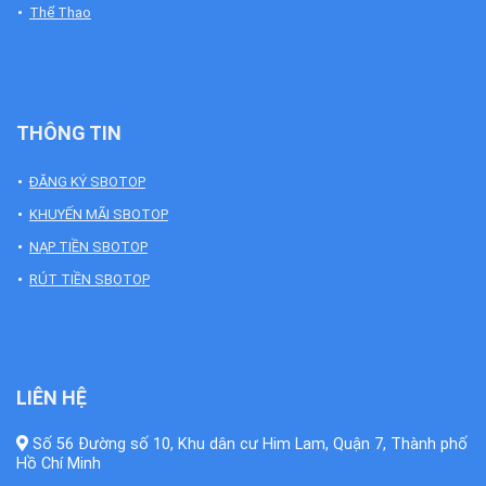
Thể Thao
THÔNG TIN
ĐĂNG KÝ SBOTOP
KHUYẾN MÃI SBOTOP
NẠP TIỀN SBOTOP
RÚT TIỀN SBOTOP
LIÊN HỆ
Số 56 Đường số 10, Khu dân cư Him Lam, Quận 7, Thành phố
Hồ Chí Minh