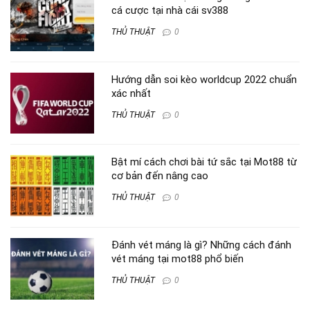
cá cược tại nhà cái sv388
THỦ THUẬT
0
Hướng dẫn soi kèo worldcup 2022 chuẩn
xác nhất
THỦ THUẬT
0
Bật mí cách chơi bài tứ sắc tại Mot88 từ
cơ bản đến nâng cao
THỦ THUẬT
0
Đánh vét máng là gì? Những cách đánh
vét máng tại mot88 phổ biến
THỦ THUẬT
0